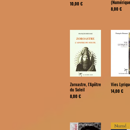
(Numérique
Prix
10,00 €
Prix
8,00 €
Zoroastre, l'Apôtre
Vies Lyriqu
du Soleil
Prix
14,00 €
Prix
8,00 €
Numériq