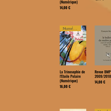
(Numérique)
Prix
14,00 €
Numérique
La Trinosophie de
Revue BMP 
l'Etoile Polaire
2009/201
(Numérique)
Prix
14,00 €
Prix
16,00 €