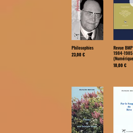
Philosophies
Revue BMP
1984-1985
Prix
23,00 €
(Numérique
Prix
10,00 €