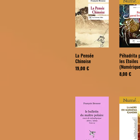
Numériq
La Pensée
Péhadrita 
Chinoise
les Etoiles
(Numérique
Prix
19,00 €
Prix
8,00 €
Numériq