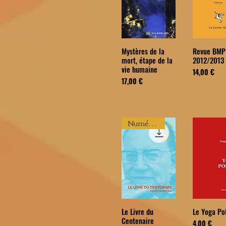
Mystères de la
Revue BMP
mort, étape de la
2012/2013
vie humaine
Prix
14,00 €
Prix
17,00 €
Numérique
Le Livre du
Le Yoga Po
Centenaire
Prix
4,00 €