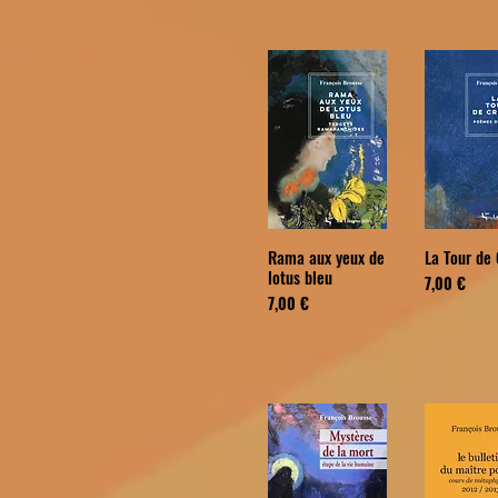
Rama aux yeux de
La Tour de 
lotus bleu
Prix
7,00 €
Prix
7,00 €