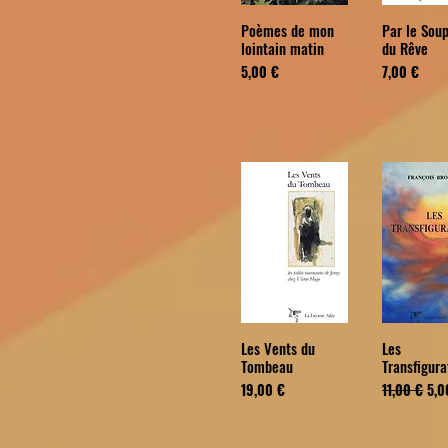
Poèmes de mon
Par le Soup
lointain matin
du Rêve
Prix
Prix
5,00 €
7,00 €
Les Vents du
Les
Tombeau
Transfigura
Prix
Prix origina
Pri
19,00 €
11,00 €
5,0