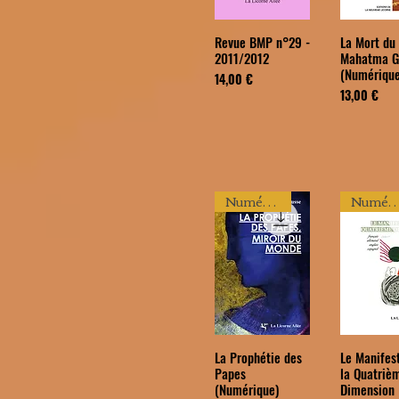
Revue BMP n°29 -
La Mort du
2011/2012
Mahatma G
(Numérique
Prix
14,00 €
Prix
13,00 €
Numérique
Numériq
La Prophétie des
Le Manifes
Papes
la Quatriè
(Numérique)
Dimension