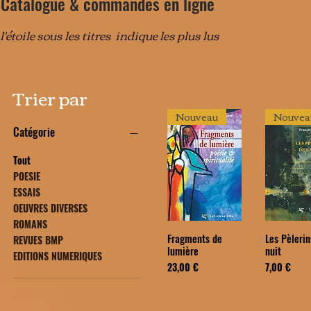
Catalogue & commandes en ligne
l'étoile sous les titres indique les plus lus
Trier par
Nouveau
Nouvea
Catégorie
Tout
POESIE
ESSAIS
OEUVRES DIVERSES
ROMANS
Fragments de
Les Pèlerin
REVUES BMP
lumière
nuit
EDITIONS NUMERIQUES
Prix
Prix
23,00 €
7,00 €