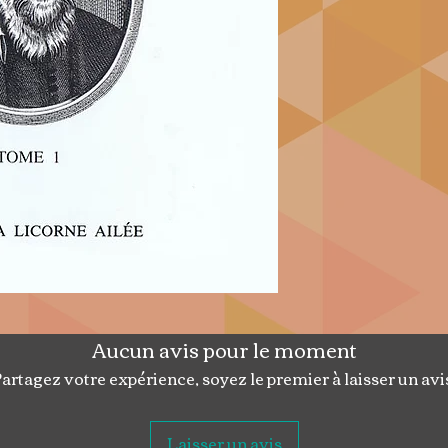
Les vieilles légen
aux yeux du penseu
dieux jettent leur
visage solaire, leu
prophètes. Sous le
battre le coeur de
ensevelie dans la 
et dionysiaques, br
lumière. Nous assi
résurrection, mais
paganisme. Ce pain
Bien entendu, il ne
sanglante stupidité
immolait des hécat
Aucun avis pour le moment
marbre. Il s'agit de
artagez votre expérience, soyez le premier à laisser un avi
historiques et cosm
adamantins des lég
identiques à ceux d
Laisser un avis