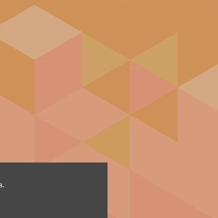
des mythologiques reprennent
r une vie étrange. Tous ces
 masque et découvrent leur pur
r visage de sages et de
 voile de l'olympien, on entend
 l'homme. La Sagesse antique,
profondeur des temples osiriens
ise ses portes, revient à la
stons, non pas à une
 à une transsubstantiation du
 moisi devient Dieu.
 s'agit pas de ressusciter la
 des sacrifices, où l'on
ombes devant des statues de
 retrouver les secrets
s.
iques, cachés dans les coffres
endes. Ces secrets se révèlent
u christianisme, et de toutes