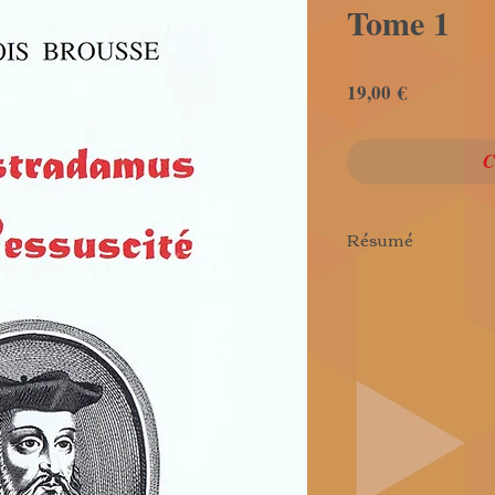
Tome 1
Prix
19,00 €
Résumé
Nostradamus est le 
plus commenté et l
exégèse, François B
ressources de la ka
numérologie, de l'
Centuries et les Si
autant d'ampleur.
La Science Initiat