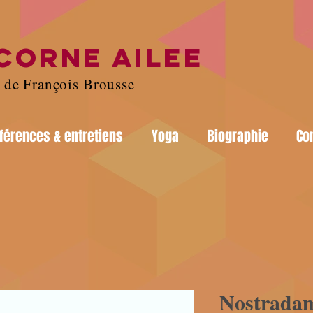
ICORNE AILEE
e de François Brousse
férences & entretiens
Yoga
Biographie
Co
Nostradam