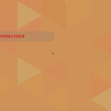
COMMANDER
prophète qui est, à la fois le
e plus mal compris. Pour son
rousse fait appel à toutes les
bbale, de la cyclologie, de la
astrologie. Jamais les
xains ne furent interprétés avec
ique
(extrait)